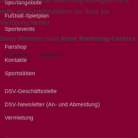
Sie, dass bei einer Ablehnung womöglich nicht
Sportangebote
mehr alle Funktionalitäten der Seite zur
Fußball-Spielplan
Verfügung stehen.
Sportevents
Diese Webseite nutzt
keine Marketing-Cookies.
Fanshop
Akzeptieren
Ablehnen
Kontakte
Datenschutz im DSV
Impressum
Sportstätten
DSV-Geschäftsstelle
DSV-Newsletter (An- und Abmeldung)
Vermietung