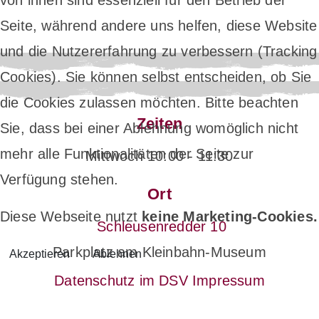
Seite, während andere uns helfen, diese Website
und die Nutzererfahrung zu verbessern (Tracking
Cookies). Sie können selbst entscheiden, ob Sie
die Cookies zulassen möchten. Bitte beachten
Zeiten
Sie, dass bei einer Ablehnung womöglich nicht
mehr alle Funktionalitäten der Seite zur
Mittwoch 10:00 - 11:30
Verfügung stehen.
Ort
Diese Webseite nutzt
keine Marketing-Cookies.
Schleusenredder 10
Parkplatz am Kleinbahn-Museum
Akzeptieren
Ablehnen
Datenschutz im DSV
Impressum