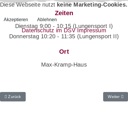
Diese Webseite nutzt
keine Marketing-Cookies.
Zeiten
Akzeptieren
Ablehnen
Dienstag 9:00 - 10:15 (Lungensport I)
Datenschutz im DSV
Impressum
Donnerstag 10:20 - 11:35 (Lungensport II)
Ort
Max-Kramp-Haus
Vorheriger Beitrag: Gesund und Fit
Nächster B
Zurück
Weiter