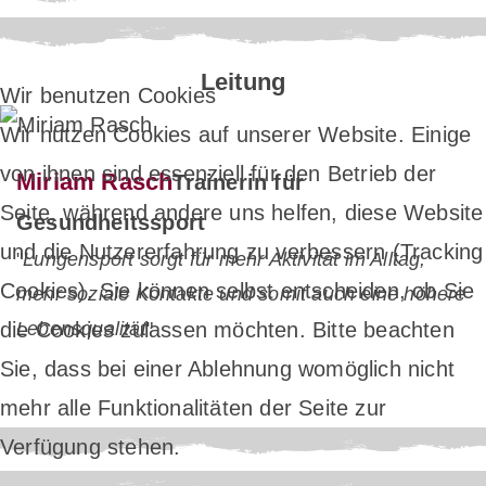
Leitung
Wir benutzen Cookies
Wir nutzen Cookies auf unserer Website. Einige
von ihnen sind essenziell für den Betrieb der
Miriam Rasch
Trainerin für
Seite, während andere uns helfen, diese Website
Gesundheitssport
und die Nutzererfahrung zu verbessern (Tracking
"
Lungensport sorgt für mehr Aktivität im Alltag,
Cookies). Sie können selbst entscheiden, ob Sie
mehr soziale Kontakte und somit auch eine höhere
die Cookies zulassen möchten. Bitte beachten
Lebensqualität
"
Sie, dass bei einer Ablehnung womöglich nicht
mehr alle Funktionalitäten der Seite zur
Verfügung stehen.